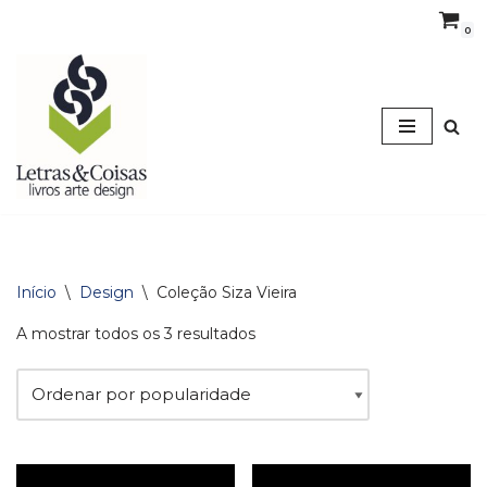
0
Avançar
para
o
conteúdo
Início
\
Design
\
Coleção Siza Vieira
A mostrar todos os 3 resultados