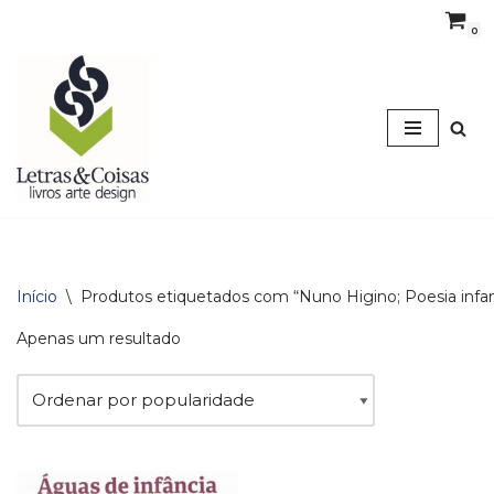
0
Avançar
para
o
conteúdo
Início
\
Produtos etiquetados com “Nuno Higino; Poesia infan
Apenas um resultado