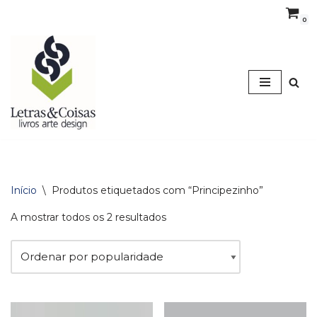
0
Avançar
para
o
conteúdo
Início
\
Produtos etiquetados com “Principezinho”
A mostrar todos os 2 resultados