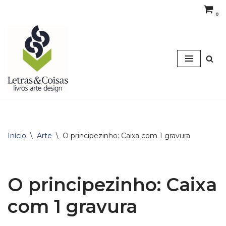
0
Avançar
para
o
conteúdo
Início
\
Arte
\
O principezinho: Caixa com 1 gravura
O principezinho: Caixa
com 1 gravura