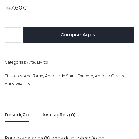
147,60
€
Comprar Agora
Categorias:
Arte
,
Livros
Etiquetas:
Ana Torrie
,
Antoine de Saint-Exupéry
,
António Oliveira
,
Principezinho
Descrição
Avaliações (0)
Para assinalar os 80 anos da publicação do