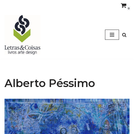
0
Avançar
para
o
conteúdo
Alberto Péssimo